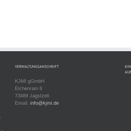
VERWALTUNGSANSCHRIFT
KI
AU
KJMI gGmbH
Eichenrain 6
73489 Jagstzell
Email:
info@kjmi.de
0