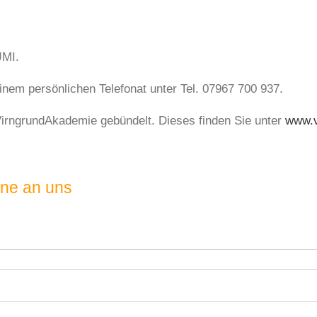
JMI.
inem persönlichen Telefonat unter Tel. 07967 700 937.
VirngrundAkademie gebündelt. Dieses finden Sie unter
www.v
ine an uns