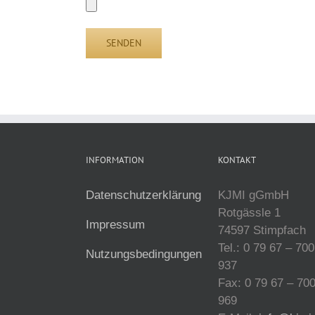
INFORMATION
KONTAKT
Datenschutzerklärung
KJMI gGmbH
Rotgässle 1
Impressum
74597 Stimpfach
Tel.: 0 79 67 – 700
Nutzungsbedingungen
937
Fax: 0 79 67 – 70
969